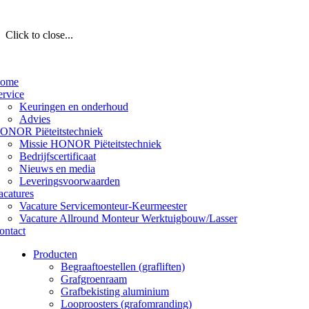
Click to close...
ome
ervice
Keuringen en onderhoud
Advies
ONOR Piëteitstechniek
Missie HONOR Piëteitstechniek
Bedrijfscertificaat
Nieuws en media
Leveringsvoorwaarden
acatures
Vacature Servicemonteur-Keurmeester
Vacature Allround Monteur Werktuigbouw/Lasser
ontact
Producten
Begraaftoestellen (grafliften)
Grafgroenraam
Grafbekisting aluminium
Looproosters (grafomranding)