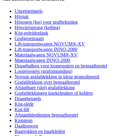
Uitzetstempels
Hijsjuk
Hijsogen (los) voor grafbekisting
Hijsviersprong (ketting)
Kist-geleideplank
Grafgroenraam
Lift-transportwagen NOVUM®-XV
Lift-transportwagen INNO-2000
Materiaalwagen NOVUM®-XV
Materiaalwagen INNO-2000
Draagbalken voor looproosters en begraaftoestel
Looproosters (grafomranding)
Novum grafafdekking in kleur geanodiseerd
Grafafdekking over begraaftoestel
Afsluitbare (slot) grafafdekking
Grafafdekkingen knekelputten of kelders
Draagbeugels
Kist-slede
Kist-lift
Afstandsbediening begraaftoestel
Kiststeun
Daaltouwen
Baarrokken en baarkleden