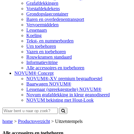
Grafafdekkingen
Vorstafdekdekens
Grondopslagcontainer
Baren en overledenentransport
Vervoermiddelen
Lessenaars
Koeling
Tekst- en nummerborden
Urn toebehoren
Vazen en toebehoren
Rouwkransen standaard
Informatievitrine
Alle accessoires en toebehoren
NOVUM® Concept
NOVUM®-XV premium begraaftoestel
Baarwagen NOVUM®
Lessenaar (spreekgestoelte) NOVUM®
Novum grafafdekking in kleur geanodiseerd
NOVUM bekisting met Hout-Look
home
>
Productoverzicht
>
Uitzetstempels
Alle accessoires en toebehoren