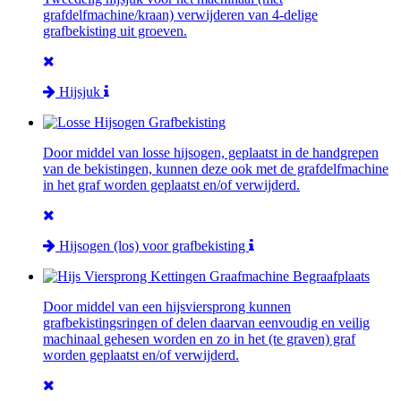
grafdelfmachine/kraan) verwijderen van 4-delige
grafbekisting uit groeven.
Hijsjuk
Door middel van losse hijsogen, geplaatst in de handgrepen
van de bekistingen, kunnen deze ook met de grafdelfmachine
in het graf worden geplaatst en/of verwijderd.
Hijsogen (los) voor grafbekisting
Door middel van een hijsviersprong kunnen
grafbekistingsringen of delen daarvan eenvoudig en veilig
machinaal gehesen worden en zo in het (te graven) graf
worden geplaatst en/of verwijderd.