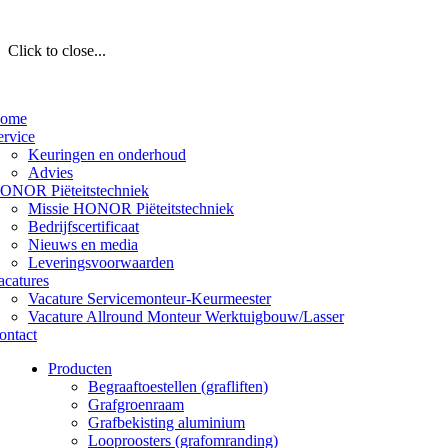
Click to close...
ome
ervice
Keuringen en onderhoud
Advies
ONOR Piëteitstechniek
Missie HONOR Piëteitstechniek
Bedrijfscertificaat
Nieuws en media
Leveringsvoorwaarden
acatures
Vacature Servicemonteur-Keurmeester
Vacature Allround Monteur Werktuigbouw/Lasser
ontact
Producten
Begraaftoestellen (grafliften)
Grafgroenraam
Grafbekisting aluminium
Looproosters (grafomranding)