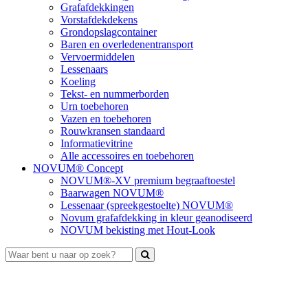
Grafafdekkingen
Vorstafdekdekens
Grondopslagcontainer
Baren en overledenentransport
Vervoermiddelen
Lessenaars
Koeling
Tekst- en nummerborden
Urn toebehoren
Vazen en toebehoren
Rouwkransen standaard
Informatievitrine
Alle accessoires en toebehoren
NOVUM® Concept
NOVUM®-XV premium begraaftoestel
Baarwagen NOVUM®
Lessenaar (spreekgestoelte) NOVUM®
Novum grafafdekking in kleur geanodiseerd
NOVUM bekisting met Hout-Look