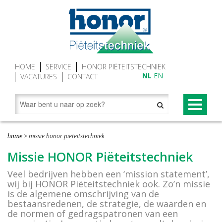
HOME
SERVICE
HONOR PIËTEITSTECHNIEK
NL
EN
VACATURES
CONTACT
PRODUCTEN
home
>
missie honor piëteitstechniek
Begraaftoestellen (grafliften)
NOVUM® CONCEPT
Missie HONOR Piëteitstechniek
Grafgroenraam
NOVUM®-XV premium begraaftoestel
Veel bedrijven hebben een ‘mission statement’,
wij bij HONOR Piëteitstechniek ook. Zo’n missie
Grafbekisting aluminium
Baarwagen NOVUM®
is de algemene omschrijving van de
bestaansredenen, de strategie, de waarden en
Looproosters (grafomranding)
Lessenaar (spreekgestoelte) NOVUM®
de normen of gedragspatronen van een