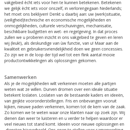
vakgebied ècht iets voor hen te kunnen betekenen. Betekenen
we gelijk ècht iets voor onszelf, in verlorengegaan Nederlands;
het moet ons beklijven! Denkt u daarbij aan: uw (werk)situatie,
(veiligheid)technische en economische mogelijkheden en
onmogelijkheden, culturele verschuivingen, mechanisatie,
beschikbare budgetten en wet- en regelgeving. In dat proces
zullen we u proberen inzicht in ons vakgebied te geven en leren
wij (leuk!), als deskundige van ùw functie, van u! Maar aan de
kwaliteit en gebruikersvriendelijkheid doen we geen concessies.
Zo zijn we in de loop der tijd wel tot een flink aantal mooie
productontwikkelingen als oplossingen gekomen.
Samenwerken
Als je de mogelijkheden wilt verkennen moeten alle partijen
weten wat ze willen. Durven dromen over een ideale situatie
betekent loslaten. Loslaten van de bestaande kaders en ideeën,
van geijkte vooronderstellingen. Fris en onbevangen vooruit
kijken, nieuwe paden verkennen, komen tot de kern van de zaak.
Zo komen we te weten waar onze klanten naar op zoek zijn. Wij
dienen dan weer te luisteren en u verder te helpen waardoor er
veel nieuws tot stand komt. Ideeën voor nieuwe oplossingen en
-diensten bijvoorbeeld. Ons open te stellen voor samenwerking.