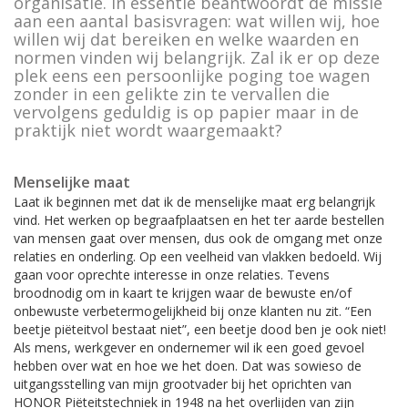
organisatie. In essentie beantwoordt de missie
Grafafdekkingen
Novum grafafdekking in kleur geanodiseerd
aan een aantal basisvragen: wat willen wij, hoe
willen wij dat bereiken en welke waarden en
Vorstafdekdekens
NOVUM bekisting met Hout-Look
normen vinden wij belangrijk. Zal ik er op deze
plek eens een persoonlijke poging toe wagen
Grondopslagcontainer
zonder in een gelikte zin te vervallen die
vervolgens geduldig is op papier maar in de
Baren en overledenentransport
praktijk niet wordt waargemaakt?
Vervoermiddelen
Menselijke maat
Lessenaars
Laat ik beginnen met dat ik de menselijke maat erg belangrijk
vind. Het werken op begraafplaatsen en het ter aarde bestellen
Koeling
van mensen gaat over mensen, dus ook de omgang met onze
relaties en onderling. Op een veelheid van vlakken bedoeld. Wij
Tekst- en nummerborden
gaan voor oprechte interesse in onze relaties. Tevens
broodnodig om in kaart te krijgen waar de bewuste en/of
Urn toebehoren
onbewuste verbetermogelijkheid bij onze klanten nu zit. “Een
beetje piëteitvol bestaat niet”, een beetje dood ben je ook niet!
Vazen en toebehoren
Als mens, werkgever en ondernemer wil ik een goed gevoel
hebben over wat en hoe we het doen. Dat was sowieso de
Rouwkransen standaard
uitgangsstelling van mijn grootvader bij het oprichten van
HONOR Piëteitstechniek in 1948 na het overlijden van zijn
Informatievitrine