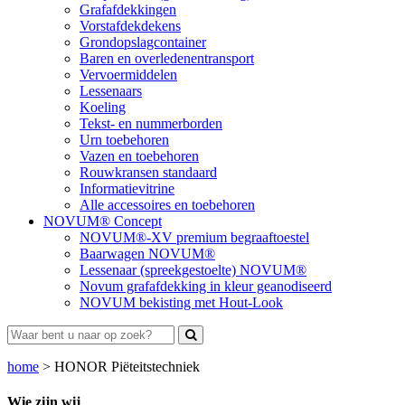
Grafafdekkingen
Vorstafdekdekens
Grondopslagcontainer
Baren en overledenentransport
Vervoermiddelen
Lessenaars
Koeling
Tekst- en nummerborden
Urn toebehoren
Vazen en toebehoren
Rouwkransen standaard
Informatievitrine
Alle accessoires en toebehoren
NOVUM® Concept
NOVUM®-XV premium begraaftoestel
Baarwagen NOVUM®
Lessenaar (spreekgestoelte) NOVUM®
Novum grafafdekking in kleur geanodiseerd
NOVUM bekisting met Hout-Look
home
>
HONOR Piëteitstechniek
Wie zijn wij