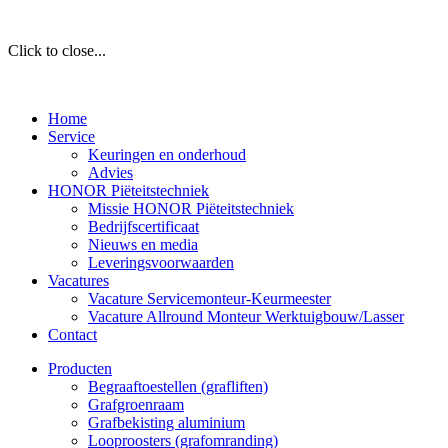
Click to close...
Home
Service
Keuringen en onderhoud
Advies
HONOR Piëteitstechniek
Missie HONOR Piëteitstechniek
Bedrijfscertificaat
Nieuws en media
Leveringsvoorwaarden
Vacatures
Vacature Servicemonteur-Keurmeester
Vacature Allround Monteur Werktuigbouw/Lasser
Contact
Producten
Begraaftoestellen (grafliften)
Grafgroenraam
Grafbekisting aluminium
Looproosters (grafomranding)