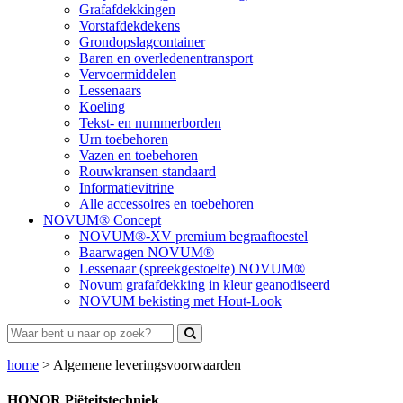
Grafafdekkingen
Vorstafdekdekens
Grondopslagcontainer
Baren en overledenentransport
Vervoermiddelen
Lessenaars
Koeling
Tekst- en nummerborden
Urn toebehoren
Vazen en toebehoren
Rouwkransen standaard
Informatievitrine
Alle accessoires en toebehoren
NOVUM® Concept
NOVUM®-XV premium begraaftoestel
Baarwagen NOVUM®
Lessenaar (spreekgestoelte) NOVUM®
Novum grafafdekking in kleur geanodiseerd
NOVUM bekisting met Hout-Look
home
>
Algemene leveringsvoorwaarden
HONOR Piëteitstechniek