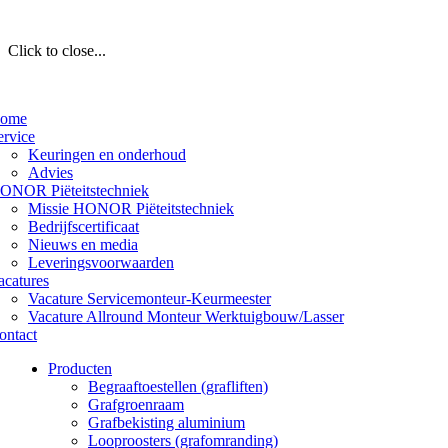
Click to close...
ome
ervice
Keuringen en onderhoud
Advies
ONOR Piëteitstechniek
Missie HONOR Piëteitstechniek
Bedrijfscertificaat
Nieuws en media
Leveringsvoorwaarden
acatures
Vacature Servicemonteur-Keurmeester
Vacature Allround Monteur Werktuigbouw/Lasser
ontact
Producten
Begraaftoestellen (grafliften)
Grafgroenraam
Grafbekisting aluminium
Looproosters (grafomranding)