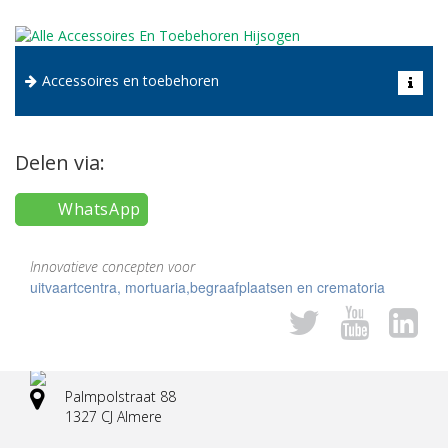
Ook voor mededelingenborden op herdenkingsparken kunt u
Accessoires en toebehoren
bij HONOR Piëteitstechniek terecht.
Naar accessoires en toebehoren
Delen via:
WhatsApp
Innovatieve concepten voor
uitvaartcentra, mortuaria,begraafplaatsen en crematoria
Palmpolstraat 88
1327 CJ Almere