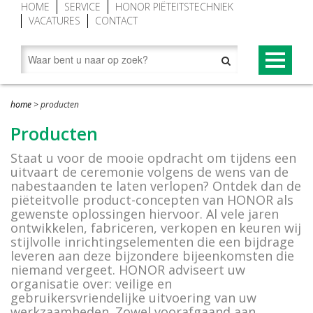
HOME
SERVICE
HONOR PIËTEITSTECHNIEK
VACATURES
CONTACT
PRODUCTEN
home
>
producten
Begraaftoestellen (grafliften)
NOVUM® CONCEPT
Producten
Grafgroenraam
NOVUM®-XV premium begraaftoestel
Staat u voor de mooie opdracht om tijdens een
uitvaart de ceremonie volgens de wens van de
Grafbekisting aluminium
Baarwagen NOVUM®
nabestaanden te laten verlopen? Ontdek dan de
piëteitvolle product-concepten van HONOR als
Looproosters (grafomranding)
Lessenaar (spreekgestoelte) NOVUM®
gewenste oplossingen hiervoor. Al vele jaren
ontwikkelen, fabriceren, verkopen en keuren wij
Grafafdekkingen
Novum grafafdekking in kleur geanodiseerd
stijlvolle inrichtingselementen die een bijdrage
leveren aan deze bijzondere bijeenkomsten die
Vorstafdekdekens
NOVUM bekisting met Hout-Look
niemand vergeet. HONOR adviseert uw
organisatie over: veilige en
Grondopslagcontainer
gebruikersvriendelijke uitvoering van uw
werkzaamheden. Zowel voorafgaand aan,
Baren en overledenentransport