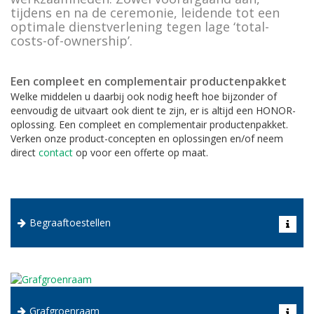
tijdens en na de ceremonie, leidende tot een
optimale dienstverlening tegen lage ‘total-
Vervoermiddelen
costs-of-ownership’.
Lessenaars
Een compleet en complementair productenpakket
Koeling
Welke middelen u daarbij ook nodig heeft hoe bijzonder of
eenvoudig de uitvaart ook dient te zijn, er is altijd een HONOR-
Tekst- en nummerborden
oplossing. Een compleet en complementair productenpakket.
Verken onze product-concepten en oplossingen en/of neem
Urn toebehoren
direct
contact
op voor een offerte op maat.
Vazen en toebehoren
Rouwkransen standaard
Automatische begraaftoestellen (ook graflift genoemd) voor
Begraaftoestellen
Informatievitrine
piëteitsvol laten afdalen van de kist.
Naar begraaftoestellen
Alle accessoires en toebehoren
Dankzij het grafgroenraam wordt het voor velen
Grafgroenraam