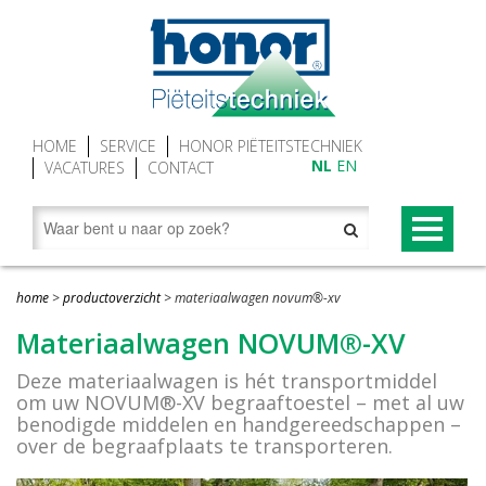
HOME
SERVICE
HONOR PIËTEITSTECHNIEK
NL
EN
VACATURES
CONTACT
PRODUCTEN
home
>
productoverzicht
>
materiaalwagen novum®-xv
Begraaftoestellen (grafliften)
NOVUM® CONCEPT
Materiaalwagen NOVUM®-XV
Grafgroenraam
NOVUM®-XV premium begraaftoestel
Deze materiaalwagen is hét transportmiddel
om uw NOVUM®-XV begraaftoestel – met al uw
Grafbekisting aluminium
Baarwagen NOVUM®
benodigde middelen en handgereedschappen –
over de begraafplaats te transporteren.
Looproosters (grafomranding)
Lessenaar (spreekgestoelte) NOVUM®