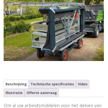
Grafafdekkingen
Novum grafafdekking in kleur geanodiseerd
Vorstafdekdekens
NOVUM bekisting met Hout-Look
Grondopslagcontainer
Baren en overledenentransport
Vervoermiddelen
Lessenaars
Koeling
Tekst- en nummerborden
Urn toebehoren
Beschrijving
Technische specificaties
Video
Vazen en toebehoren
Illustratie
Offerte aanvraag
Rouwkransen standaard
Om al uw arbeidsmiddelen voor het delven van
Informatievitrine