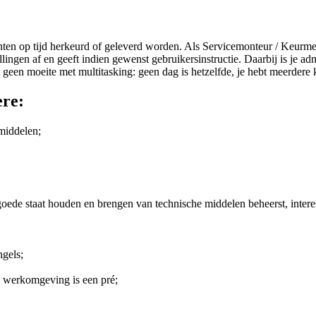
n op tijd herkeurd of geleverd worden. Als Servicemonteur / Keurmeest
ngen af en geeft indien gewenst gebruikersinstructie. Daarbij is je admi
 geen moeite met multitasking: geen dag is hetzelfde, je hebt meerdere 
ere:
middelen;
goede staat houden en brengen van technische middelen beheerst, intere
ngels;
e werkomgeving is een pré;