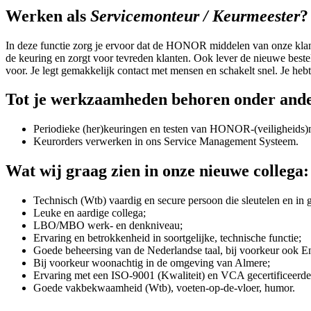
Werken als
Servicemonteur / Keurmeester
?
In deze functie zorg je ervoor dat de HONOR middelen van onze klante
de keuring en zorgt voor tevreden klanten. Ook lever de nieuwe bestelli
voor. Je legt gemakkelijk contact met mensen en schakelt snel. Je hebt
Tot je werkzaamheden behoren onder and
Periodieke (her)keuringen en testen van HONOR-(veiligheids)
Keurorders verwerken in ons Service Management Systeem.
Wat wij graag zien in onze nieuwe collega:
Technisch (Wtb) vaardig en secure persoon die sleutelen en in 
Leuke en aardige collega;
LBO/MBO werk- en denkniveau;
Ervaring en betrokkenheid in soortgelijke, technische functie;
Goede beheersing van de Nederlandse taal, bij voorkeur ook E
Bij voorkeur woonachtig in de omgeving van Almere;
Ervaring met een ISO-9001 (Kwaliteit) en VCA gecertificeerd
Goede vakbekwaamheid (Wtb), voeten-op-de-vloer, humor.