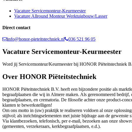
Vacature Servicemonteur-Keurmeester
Vacature Allround Monteur Werktuigbouw/Lasser
Direct contact
info@honor-pieteitstechniek.nl
036 521 96 05
Vacature Servicemonteur-Keurmeester
Word jij Servicemonteur/Keurmeester bij HONOR Piëteitstechniek B.V.
Over HONOR Piëteitstechniek
HONOR Piëteitstechniek B.V. heeft een bijzondere positie als marktl
begraafplaatsen die wij in Almere maken. Als gerenommeerd bedrijf, 
begraafplaatsen, en crematoria. De filosofie achter onze product-conce
klanten te bewerkstelligen!
Om ons motto in (uw) praktijk te realiseren voldoen al onze oplossin
stijlvol; als inrichtingselementen met juiste bijdrage aan de gewenste s
Via klantbezoeken, telefonisch, per e-mail, bezoeken aan onze show
(gemeenten, verzekeraars, kerkbegraafplaatsen, e.d.).