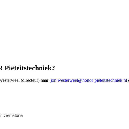
R Piëteitstechniek?
Westerweel (directeur) naar:
jon.westerweel@honor-pieteitstechniek.nl
o
en crematoria