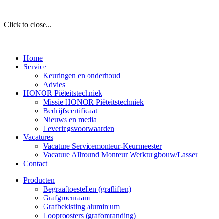
Click to close...
Home
Service
Keuringen en onderhoud
Advies
HONOR Piëteitstechniek
Missie HONOR Piëteitstechniek
Bedrijfscertificaat
Nieuws en media
Leveringsvoorwaarden
Vacatures
Vacature Servicemonteur-Keurmeester
Vacature Allround Monteur Werktuigbouw/Lasser
Contact
Producten
Begraaftoestellen (grafliften)
Grafgroenraam
Grafbekisting aluminium
Looproosters (grafomranding)