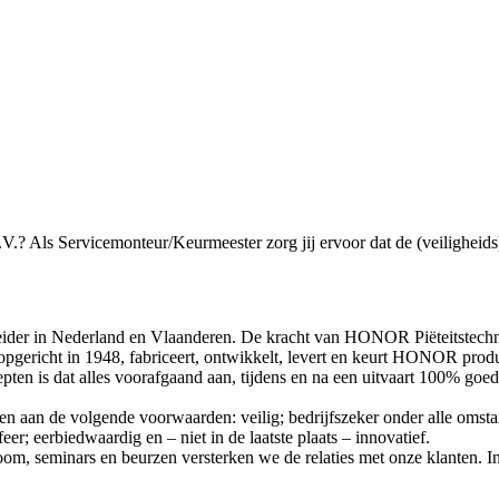
? Als Servicemonteur/Keurmeester zorg jij ervoor dat de (veiligheids
eider in Nederland en Vlaanderen. De kracht van HONOR Piëteitstechni
opgericht in 1948, fabriceert, ontwikkelt, levert en keurt HONOR prod
pten is dat alles voorafgaand aan, tijdens en na een uitvaart 100% goed
gen aan de volgende voorwaarden: veilig; bedrijfszeker onder alle omst
feer; eerbiedwaardig en – niet in de laatste plaats – innovatief.
room, seminars en beurzen versterken we de relaties met onze klanten