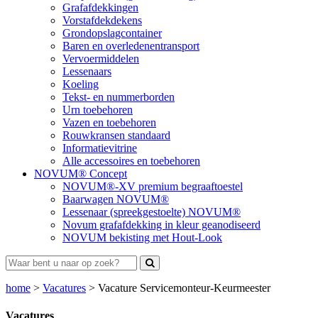
Grafafdekkingen
Vorstafdekdekens
Grondopslagcontainer
Baren en overledenentransport
Vervoermiddelen
Lessenaars
Koeling
Tekst- en nummerborden
Urn toebehoren
Vazen en toebehoren
Rouwkransen standaard
Informatievitrine
Alle accessoires en toebehoren
NOVUM® Concept
NOVUM®-XV premium begraaftoestel
Baarwagen NOVUM®
Lessenaar (spreekgestoelte) NOVUM®
Novum grafafdekking in kleur geanodiseerd
NOVUM bekisting met Hout-Look
home
>
Vacatures
>
Vacature Servicemonteur-Keurmeester
Vacatures