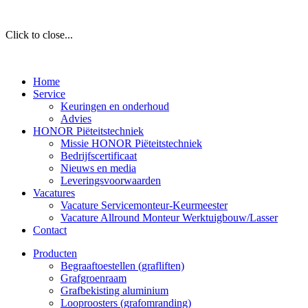
Click to close...
Home
Service
Keuringen en onderhoud
Advies
HONOR Piëteitstechniek
Missie HONOR Piëteitstechniek
Bedrijfscertificaat
Nieuws en media
Leveringsvoorwaarden
Vacatures
Vacature Servicemonteur-Keurmeester
Vacature Allround Monteur Werktuigbouw/Lasser
Contact
Producten
Begraaftoestellen (grafliften)
Grafgroenraam
Grafbekisting aluminium
Looproosters (grafomranding)