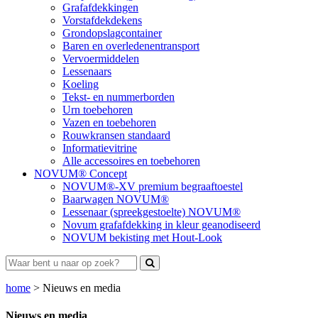
Grafafdekkingen
Vorstafdekdekens
Grondopslagcontainer
Baren en overledenentransport
Vervoermiddelen
Lessenaars
Koeling
Tekst- en nummerborden
Urn toebehoren
Vazen en toebehoren
Rouwkransen standaard
Informatievitrine
Alle accessoires en toebehoren
NOVUM® Concept
NOVUM®-XV premium begraaftoestel
Baarwagen NOVUM®
Lessenaar (spreekgestoelte) NOVUM®
Novum grafafdekking in kleur geanodiseerd
NOVUM bekisting met Hout-Look
home
>
Nieuws en media
Nieuws en media