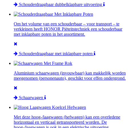
Schouderdraagbaar dubbelklapbare uitvoering
Om het volume van een schouderbaar – voor transport – te
verkleinen heeft HONOR Piëteitstechniek een schouderbaar
met inklapbare poten in het assortiment.
Schouderdraagbaar met inklapbare poten
Aluminium schaarwagen (invouwbaar) kan makkelijk worden
meegenomen (personenauto), geschikt voor effen ondergrond.
Schaarwagen
Met deze hoog-/laagwagen (hefwagen) kan een overledene
horizontaal en verticaal getransporteerd worden. De
hoog-/laagwagen is ook in een elektrische uitvoering