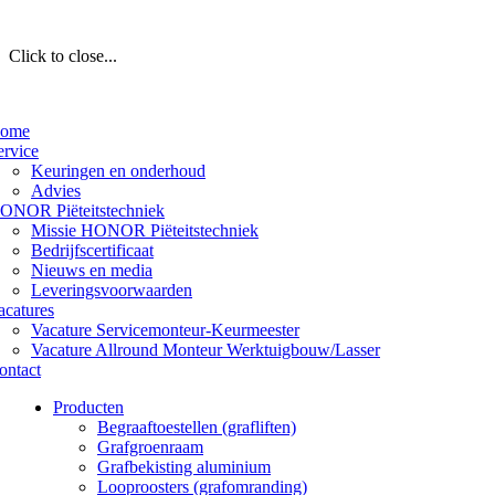
Click to close...
ome
ervice
Keuringen en onderhoud
Advies
ONOR Piëteitstechniek
Missie HONOR Piëteitstechniek
Bedrijfscertificaat
Nieuws en media
Leveringsvoorwaarden
acatures
Vacature Servicemonteur-Keurmeester
Vacature Allround Monteur Werktuigbouw/Lasser
ontact
Producten
Begraaftoestellen (grafliften)
Grafgroenraam
Grafbekisting aluminium
Looproosters (grafomranding)