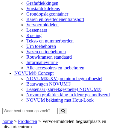
Grafafdekkingen
Vorstafdekdekens
Grondopslagcontainer
Baren en overledenentransport
Vervoermiddelen
Lessenaars
Koeling
Tekst- en nummerborden
Urn toebehoren
Vazen en toebehoren
Rouwkransen standaard
Informatievitrine
Alle accessoires en toebehoren
NOVUM® Concept
NOVUM®-XV premium begraaftoestel
Baarwagen NOVUM®
Lessenaar (spreekgestoelte) NOVUM®
Novum grafafdekking in kleur geanodiseerd
NOVUM bekisting met Hout-Look
home
>
Producten
>
Vervoermiddelen begraafplaats en
uitvaartcentrum