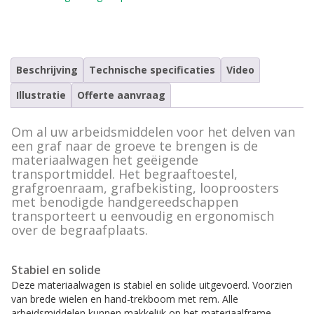
Vervoermiddelen
Lessenaars
Beschrijving
Technische specificaties
Video
Koeling
Illustratie
Offerte aanvraag
Tekst- en nummerborden
Om al uw arbeidsmiddelen voor het delven van
Urn toebehoren
een graf naar de groeve te brengen is de
materiaalwagen het geëigende
Vazen en toebehoren
transportmiddel. Het begraaftoestel,
grafgroenraam, grafbekisting, looproosters
Rouwkransen standaard
met benodigde handgereedschappen
transporteert u eenvoudig en ergonomisch
Informatievitrine
over de begraafplaats.
Alle accessoires en toebehoren
Stabiel en solide
Deze materiaalwagen is stabiel en solide uitgevoerd. Voorzien
van brede wielen en hand-trekboom met rem. Alle
arbeidsmiddelen kunnen makkelijk op het materiaalframe