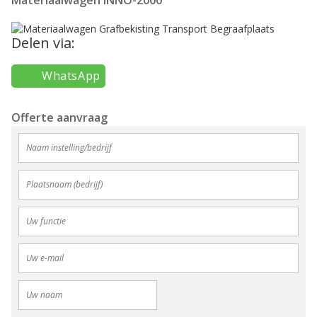
Delen via:
WhatsApp
Offerte aanvraag
Gel