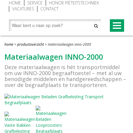
HOME
SERVICE
HONOR PIËTEITSTECHNIEK
VACATURES
CONTACT
PRODUCTEN
home
>
productoverzicht
>
materiaalwagen inno-2000
Begraaftoestellen (grafliften)
NOVUM® CONCEPT
Materiaalwagen INNO-2000
Grafgroenraam
NOVUM®-XV premium begraaftoestel
Deze materiaalwagen is hét transportmiddel
om uw INNO-2000 begraaftoestel – met al uw
Grafbekisting aluminium
Baarwagen NOVUM®
benodigde middelen en handgereedschappen –
over de begraafplaats te transporteren.
Looproosters (grafomranding)
Lessenaar (spreekgestoelte) NOVUM®
Grafafdekkingen
Novum grafafdekking in kleur geanodiseerd
Vorstafdekdekens
NOVUM bekisting met Hout-Look
Grondopslagcontainer
Baren en overledenentransport