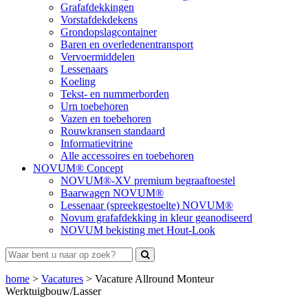
Grafafdekkingen
Vorstafdekdekens
Grondopslagcontainer
Baren en overledenentransport
Vervoermiddelen
Lessenaars
Koeling
Tekst- en nummerborden
Urn toebehoren
Vazen en toebehoren
Rouwkransen standaard
Informatievitrine
Alle accessoires en toebehoren
NOVUM® Concept
NOVUM®-XV premium begraaftoestel
Baarwagen NOVUM®
Lessenaar (spreekgestoelte) NOVUM®
Novum grafafdekking in kleur geanodiseerd
NOVUM bekisting met Hout-Look
home
>
Vacatures
>
Vacature Allround Monteur
Werktuigbouw/Lasser