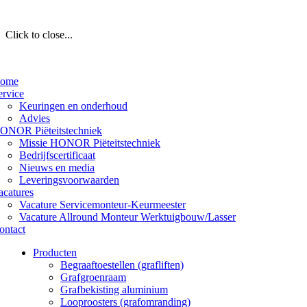
Click to close...
ome
ervice
Keuringen en onderhoud
Advies
ONOR Piëteitstechniek
Missie HONOR Piëteitstechniek
Bedrijfscertificaat
Nieuws en media
Leveringsvoorwaarden
acatures
Vacature Servicemonteur-Keurmeester
Vacature Allround Monteur Werktuigbouw/Lasser
ontact
Producten
Begraaftoestellen (grafliften)
Grafgroenraam
Grafbekisting aluminium
Looproosters (grafomranding)