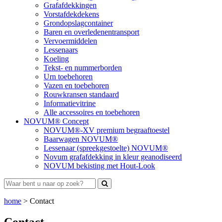
Grafafdekkingen
Vorstafdekdekens
Grondopslagcontainer
Baren en overledenentransport
Vervoermiddelen
Lessenaars
Koeling
Tekst- en nummerborden
Urn toebehoren
Vazen en toebehoren
Rouwkransen standaard
Informatievitrine
Alle accessoires en toebehoren
NOVUM® Concept
NOVUM®-XV premium begraaftoestel
Baarwagen NOVUM®
Lessenaar (spreekgestoelte) NOVUM®
Novum grafafdekking in kleur geanodiseerd
NOVUM bekisting met Hout-Look
home
>
Contact
Contact