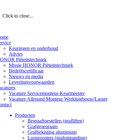
Click to close...
ome
ervice
Keuringen en onderhoud
Advies
ONOR Piëteitstechniek
Missie HONOR Piëteitstechniek
Bedrijfscertificaat
Nieuws en media
Leveringsvoorwaarden
acatures
Vacature Servicemonteur-Keurmeester
Vacature Allround Monteur Werktuigbouw/Lasser
ontact
Producten
Begraaftoestellen (grafliften)
Grafgroenraam
Grafbekisting aluminium
Looproosters (grafomranding)