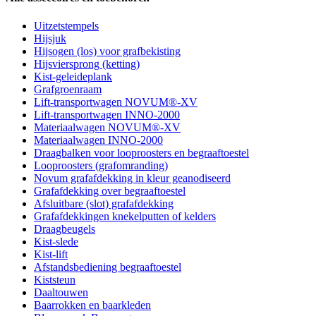
Uitzetstempels
Hijsjuk
Hijsogen (los) voor grafbekisting
Hijsviersprong (ketting)
Kist-geleideplank
Grafgroenraam
Lift-transportwagen NOVUM®-XV
Lift-transportwagen INNO-2000
Materiaalwagen NOVUM®-XV
Materiaalwagen INNO-2000
Draagbalken voor looproosters en begraaftoestel
Looproosters (grafomranding)
Novum grafafdekking in kleur geanodiseerd
Grafafdekking over begraaftoestel
Afsluitbare (slot) grafafdekking
Grafafdekkingen knekelputten of kelders
Draagbeugels
Kist-slede
Kist-lift
Afstandsbediening begraaftoestel
Kiststeun
Daaltouwen
Baarrokken en baarkleden