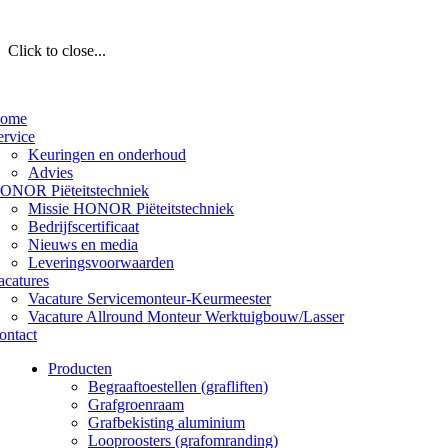
Click to close...
ome
ervice
Keuringen en onderhoud
Advies
ONOR Piëteitstechniek
Missie HONOR Piëteitstechniek
Bedrijfscertificaat
Nieuws en media
Leveringsvoorwaarden
acatures
Vacature Servicemonteur-Keurmeester
Vacature Allround Monteur Werktuigbouw/Lasser
ontact
Producten
Begraaftoestellen (grafliften)
Grafgroenraam
Grafbekisting aluminium
Looproosters (grafomranding)