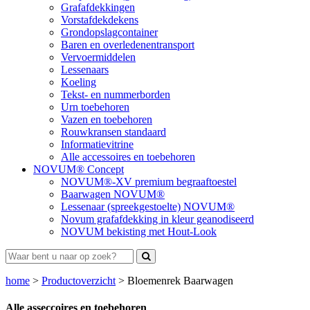
Grafafdekkingen
Vorstafdekdekens
Grondopslagcontainer
Baren en overledenentransport
Vervoermiddelen
Lessenaars
Koeling
Tekst- en nummerborden
Urn toebehoren
Vazen en toebehoren
Rouwkransen standaard
Informatievitrine
Alle accessoires en toebehoren
NOVUM® Concept
NOVUM®-XV premium begraaftoestel
Baarwagen NOVUM®
Lessenaar (spreekgestoelte) NOVUM®
Novum grafafdekking in kleur geanodiseerd
NOVUM bekisting met Hout-Look
home
>
Productoverzicht
>
Bloemenrek Baarwagen
Alle asseccoires en toebehoren