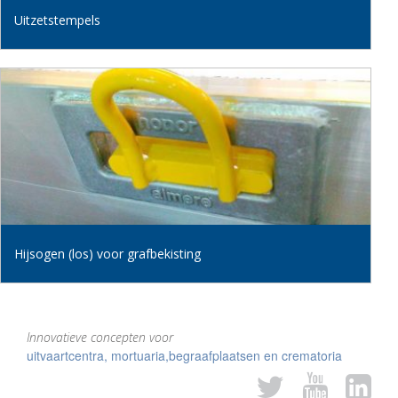
Uitzetstempels
Hijsogen (los) voor grafbekisting
Innovatieve concepten voor
uitvaartcentra, mortuaria,begraafplaatsen en crematoria