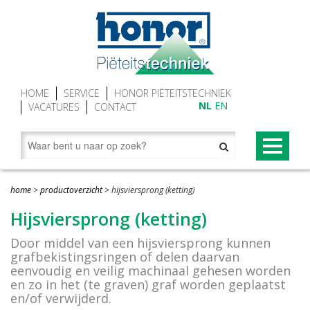
HOME
SERVICE
HONOR PIËTEITSTECHNIEK
NL
EN
VACATURES
CONTACT
PRODUCTEN
home
>
productoverzicht
>
hijsviersprong (ketting)
Begraaftoestellen (grafliften)
NOVUM® CONCEPT
Hijsviersprong (ketting)
Grafgroenraam
NOVUM®-XV premium begraaftoestel
Door middel van een hijsviersprong kunnen
grafbekistingsringen of delen daarvan
Grafbekisting aluminium
Baarwagen NOVUM®
eenvoudig en veilig machinaal gehesen worden
en zo in het (te graven) graf worden geplaatst
Looproosters (grafomranding)
Lessenaar (spreekgestoelte) NOVUM®
en/of verwijderd.