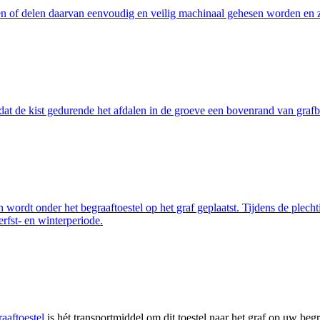
n of delen daarvan eenvoudig en veilig machinaal gehesen worden en zo 
 de kist gedurende het afdalen in de groeve een bovenrand van grafbe
ordt onder het begraaftoestel op het graf geplaatst. Tijdens de plechti
erfst- en winterperiode.
ftoestel
is hét transportmiddel om dit toestel naar het graf op uw b