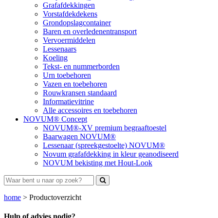
Grafafdekkingen
Vorstafdekdekens
Grondopslagcontainer
Baren en overledenentransport
Vervoermiddelen
Lessenaars
Koeling
Tekst- en nummerborden
Urn toebehoren
Vazen en toebehoren
Rouwkransen standaard
Informatievitrine
Alle accessoires en toebehoren
NOVUM® Concept
NOVUM®-XV premium begraaftoestel
Baarwagen NOVUM®
Lessenaar (spreekgestoelte) NOVUM®
Novum grafafdekking in kleur geanodiseerd
NOVUM bekisting met Hout-Look
home
>
Productoverzicht
Hulp of advies nodig?