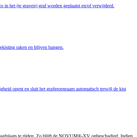
in het (te graven) graf worden geplaatst en/of verwijderd.
kisting raken en blijven hangen.
gheid opent en sluit het grafgroenraam automatisch terwijl de kist
egraafplaats te rijden. Zo blijft de NOVUM®-XV onbeschadigd. Indien