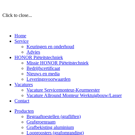
Click to close...
Home
Service
Keuringen en onderhoud
Advies
HONOR Piëteitstechniek
Missie HONOR Piëteitstechniek
Bedrijfscertificaat
Nieuws en media
Leveringsvoorwaarden
Vacatures
Vacature Servicemonteur-Keurmeester
Vacature Allround Monteur Werktuigbouw/Lasser
Contact
Producten
Begraaftoestellen (grafliften)
Grafgroenraam
Grafbekisting aluminium
Looproosters (grafomranding)