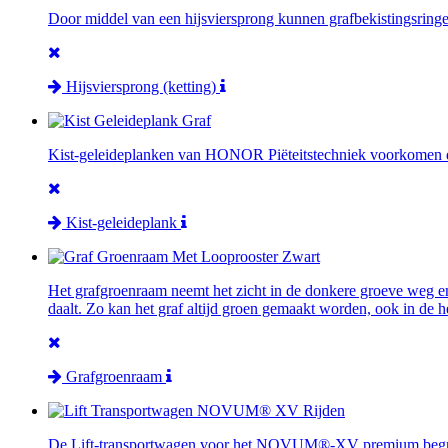
Door middel van een hijsviersprong kunnen grafbekistingsringe
Hijsviersprong (ketting)
Kist-geleideplanken van HONOR Piëteitstechniek voorkomen dat
Kist-geleideplank
Het grafgroenraam neemt het zicht in de donkere groeve weg en w
daalt. Zo kan het graf altijd groen gemaakt worden, ook in de h
Grafgroenraam
De Lift-transportwagen voor het
NOVUM®-XV premium begraa