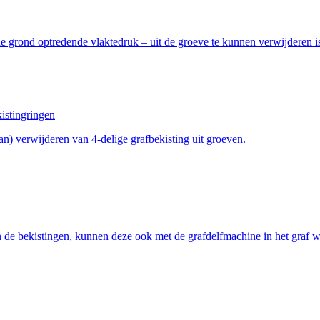
 grond optredende vlaktedruk – uit de groeve te kunnen verwijderen i
n) verwijderen van 4-delige grafbekisting uit groeven.
 de bekistingen, kunnen deze ook met de grafdelfmachine in het graf w