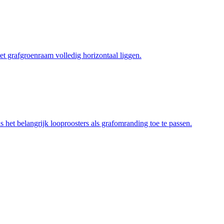
t grafgroenraam volledig horizontaal liggen.
 het belangrijk looproosters als grafomranding toe te passen.