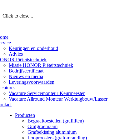
Click to close...
ome
ervice
Keuringen en onderhoud
Advies
ONOR Piëteitstechniek
Missie HONOR Piëteitstechniek
Bedrijfscertificaat
Nieuws en media
Leveringsvoorwaarden
acatures
Vacature Servicemonteur-Keurmeester
Vacature Allround Monteur Werktuigbouw/Lasser
ontact
Producten
Begraaftoestellen (grafliften)
Grafgroenraam
Grafbekisting aluminium
Looproosters (grafomranding)