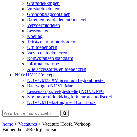
Grafafdekkingen
Vorstafdekdekens
Grondopslagcontainer
Baren en overledenentransport
Vervoermiddelen
Lessenaars
Koeling
Tekst- en nummerborden
Urn toebehoren
Vazen en toebehoren
Rouwkransen standaard
Informatievitrine
Alle accessoires en toebehoren
NOVUM® Concept
NOVUM®-XV premium begraaftoestel
Baarwagen NOVUM®
Lessenaar (spreekgestoelte) NOVUM®
Novum grafafdekking in kleur geanodiseerd
NOVUM bekisting met Hout-Look
home
>
Vacatures
>
Vacature Hoofd Verkoop
Binnendienst/Bedrijfsbureau