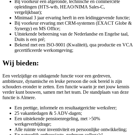
Bij voorkeur een afgeronde, technische en commerciële
opleidingen (HTS-wtb, HEAO/NIMA Sales-C,
vergelijkbaar);
Minimaal 3 jaar ervaring heeft in een leidinggevende functie;
Bij voorkeur ervaring met CRM-systemen (EXACT Globe &
Synergy) en MS Office;
Uitstekende beheersing van de Nederlandse en Engelse taal,
Duits is een pré;
Bekend met een ISO-9001 (Kwaliteit), qua productie en VCA
gecertificeerde werkomgeving;
Wij bieden:
Een veelzijdige en uitdagende functie voor een gedreven,
ambitieuze, dynamische en leuke persoon die ook bereid is zijn
schouders eronder te zetten. Een functie waarin je met jouw kennis
verder kunt bouwen, samen met het team. De standplaats van deze
functie is Almere.
Een prettige, informele en resultaatgerichte werksfeer;
25 vakantiedagen & 5 ADV-dagen;
Een uitstekende pensioenregeling, met >50%
werkgeverbijdrage;
Alle ruimte voor inventiviteit en persoonlijke ontwikkeling;
En natuurlijk enthousiaste, gedreven collega’s!