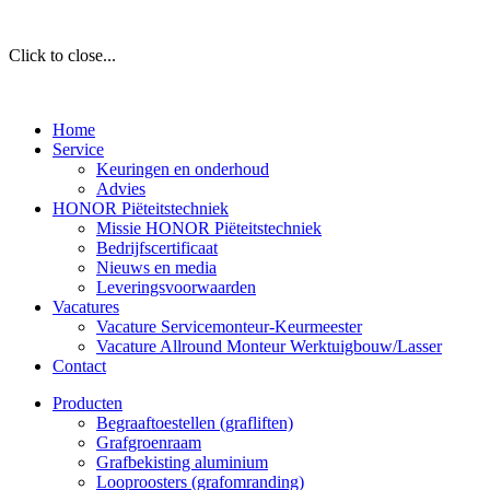
Click to close...
Home
Service
Keuringen en onderhoud
Advies
HONOR Piëteitstechniek
Missie HONOR Piëteitstechniek
Bedrijfscertificaat
Nieuws en media
Leveringsvoorwaarden
Vacatures
Vacature Servicemonteur-Keurmeester
Vacature Allround Monteur Werktuigbouw/Lasser
Contact
Producten
Begraaftoestellen (grafliften)
Grafgroenraam
Grafbekisting aluminium
Looproosters (grafomranding)