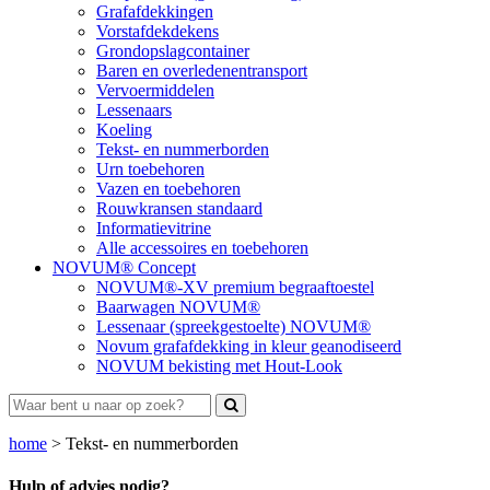
Grafafdekkingen
Vorstafdekdekens
Grondopslagcontainer
Baren en overledenentransport
Vervoermiddelen
Lessenaars
Koeling
Tekst- en nummerborden
Urn toebehoren
Vazen en toebehoren
Rouwkransen standaard
Informatievitrine
Alle accessoires en toebehoren
NOVUM® Concept
NOVUM®-XV premium begraaftoestel
Baarwagen NOVUM®
Lessenaar (spreekgestoelte) NOVUM®
Novum grafafdekking in kleur geanodiseerd
NOVUM bekisting met Hout-Look
home
>
Tekst- en nummerborden
Hulp of advies nodig?