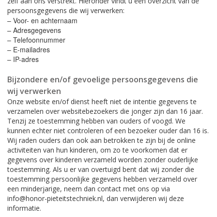
zelf aan ons verstrekt. Hieronder vindt u een overzicht van de
persoonsgegevens die wij verwerken:
Vervoermiddelen
– Voor- en achternaam
– Adresgegevens
Lessenaars
– Telefoonnummer
– E-mailadres
Koeling
– IP-adres
Tekst- en nummerborden
Bijzondere en/of gevoelige persoonsgegevens die
wij verwerken
Urn toebehoren
Onze website en/of dienst heeft niet de intentie gegevens te
verzamelen over websitebezoekers die jonger zijn dan 16 jaar.
Vazen en toebehoren
Tenzij ze toestemming hebben van ouders of voogd. We
kunnen echter niet controleren of een bezoeker ouder dan 16 is.
Rouwkransen standaard
Wij raden ouders dan ook aan betrokken te zijn bij de online
activiteiten van hun kinderen, om zo te voorkomen dat er
Informatievitrine
gegevens over kinderen verzameld worden zonder ouderlijke
toestemming. Als u er van overtuigd bent dat wij zonder die
Alle accessoires en toebehoren
toestemming persoonlijke gegevens hebben verzameld over
een minderjarige, neem dan contact met ons op via
info@honor-pieteitstechniek.nl, dan verwijderen wij deze
informatie.