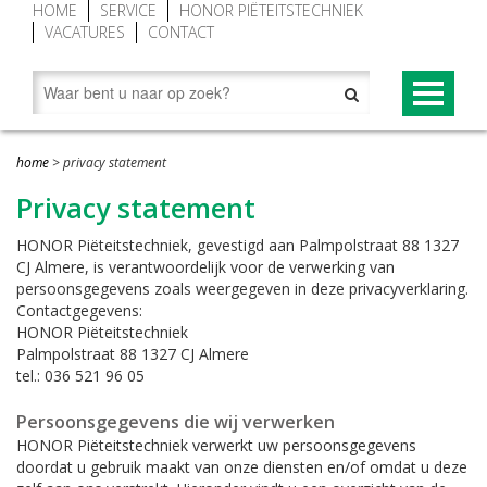
HOME
SERVICE
HONOR PIËTEITSTECHNIEK
VACATURES
CONTACT
PRODUCTEN
home
>
privacy statement
Begraaftoestellen (grafliften)
NOVUM® CONCEPT
Privacy statement
Grafgroenraam
NOVUM®-XV premium begraaftoestel
HONOR Piëteitstechniek, gevestigd aan Palmpolstraat 88 1327
CJ Almere, is verantwoordelijk voor de verwerking van
Grafbekisting aluminium
Baarwagen NOVUM®
persoonsgegevens zoals weergegeven in deze privacyverklaring.
Contactgegevens:
Looproosters (grafomranding)
Lessenaar (spreekgestoelte) NOVUM®
HONOR Piëteitstechniek
Palmpolstraat 88 1327 CJ Almere
Grafafdekkingen
Novum grafafdekking in kleur geanodiseerd
tel.: 036 521 96 05
Vorstafdekdekens
NOVUM bekisting met Hout-Look
Persoonsgegevens die wij verwerken
Grondopslagcontainer
HONOR Piëteitstechniek verwerkt uw persoonsgegevens
doordat u gebruik maakt van onze diensten en/of omdat u deze
Baren en overledenentransport