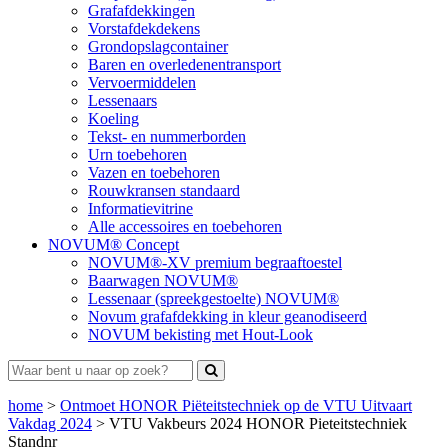
Grafafdekkingen
Vorstafdekdekens
Grondopslagcontainer
Baren en overledenentransport
Vervoermiddelen
Lessenaars
Koeling
Tekst- en nummerborden
Urn toebehoren
Vazen en toebehoren
Rouwkransen standaard
Informatievitrine
Alle accessoires en toebehoren
NOVUM® Concept
NOVUM®-XV premium begraaftoestel
Baarwagen NOVUM®
Lessenaar (spreekgestoelte) NOVUM®
Novum grafafdekking in kleur geanodiseerd
NOVUM bekisting met Hout-Look
home
>
Ontmoet HONOR Piëteitstechniek op de VTU Uitvaart
Vakdag 2024
>
VTU Vakbeurs 2024 HONOR Pieteitstechniek
Standnr