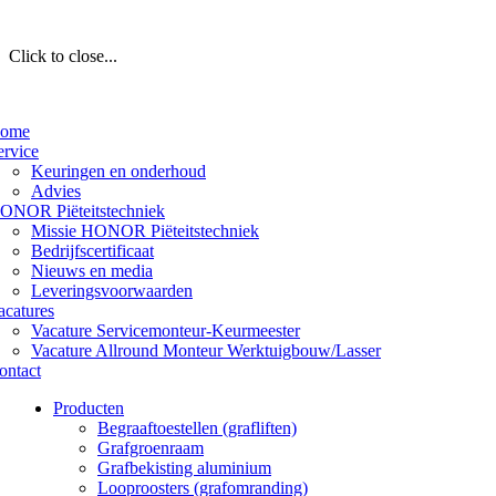
Click to close...
ome
ervice
Keuringen en onderhoud
Advies
ONOR Piëteitstechniek
Missie HONOR Piëteitstechniek
Bedrijfscertificaat
Nieuws en media
Leveringsvoorwaarden
acatures
Vacature Servicemonteur-Keurmeester
Vacature Allround Monteur Werktuigbouw/Lasser
ontact
Producten
Begraaftoestellen (grafliften)
Grafgroenraam
Grafbekisting aluminium
Looproosters (grafomranding)