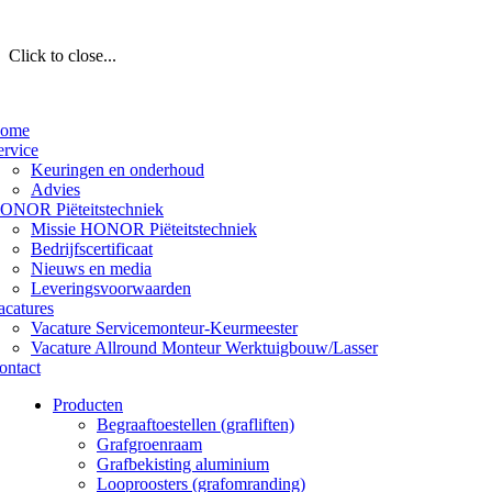
Click to close...
ome
ervice
Keuringen en onderhoud
Advies
ONOR Piëteitstechniek
Missie HONOR Piëteitstechniek
Bedrijfscertificaat
Nieuws en media
Leveringsvoorwaarden
acatures
Vacature Servicemonteur-Keurmeester
Vacature Allround Monteur Werktuigbouw/Lasser
ontact
Producten
Begraaftoestellen (grafliften)
Grafgroenraam
Grafbekisting aluminium
Looproosters (grafomranding)