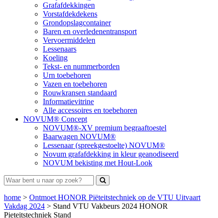
Grafafdekkingen
Vorstafdekdekens
Grondopslagcontainer
Baren en overledenentransport
Vervoermiddelen
Lessenaars
Koeling
Tekst- en nummerborden
Urn toebehoren
Vazen en toebehoren
Rouwkransen standaard
Informatievitrine
Alle accessoires en toebehoren
NOVUM® Concept
NOVUM®-XV premium begraaftoestel
Baarwagen NOVUM®
Lessenaar (spreekgestoelte) NOVUM®
Novum grafafdekking in kleur geanodiseerd
NOVUM bekisting met Hout-Look
home
>
Ontmoet HONOR Piëteitstechniek op de VTU Uitvaart
Vakdag 2024
>
Stand VTU Vakbeurs 2024 HONOR
Pieteitstechniek Stand