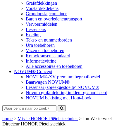
Grafafdekkingen
Vorstafdekdekens
Grondopslagcontainer
Baren en overledenentransport
Vervoermiddelen
Lessenaars
Koeling
Tekst- en nummerborden
Urn toebehoren
Vazen en toebehoren
Rouwkransen standaard
Informatievitrine
Alle accessoires en toebehoren
NOVUM® Concept
NOVUM®-XV premium begraaftoestel
Baarwagen NOVUM®
Lessenaar (spreekgestoelte) NOVUM®
Novum grafafdekking in kleur geanodiseerd
NOVUM bekisting met Hout-Look
home
>
Missie HONOR Piëteitstechniek
>
Jon Westerweel
Directeur HONOR Pieteitstechiek