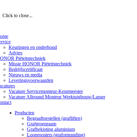
Click to close...
ome
ervice
Keuringen en onderhoud
Advies
ONOR Piëteitstechniek
Missie HONOR Piëteitstechniek
Bedrijfscertificaat
Nieuws en media
Leveringsvoorwaarden
acatures
Vacature Servicemonteur-Keurmeester
Vacature Allround Monteur Werktuigbouw/Lasser
ontact
Producten
Begraaftoestellen (grafliften)
Grafgroenraam
Grafbekisting aluminium
Looproosters (grafomranding)