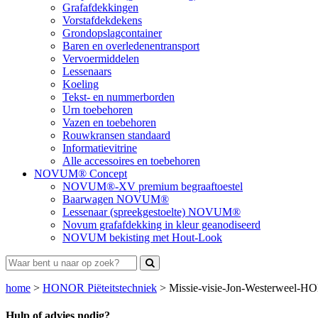
Grafafdekkingen
Vorstafdekdekens
Grondopslagcontainer
Baren en overledenentransport
Vervoermiddelen
Lessenaars
Koeling
Tekst- en nummerborden
Urn toebehoren
Vazen en toebehoren
Rouwkransen standaard
Informatievitrine
Alle accessoires en toebehoren
NOVUM® Concept
NOVUM®-XV premium begraaftoestel
Baarwagen NOVUM®
Lessenaar (spreekgestoelte) NOVUM®
Novum grafafdekking in kleur geanodiseerd
NOVUM bekisting met Hout-Look
home
>
HONOR Piëteitstechniek
>
Missie-visie-Jon-Westerweel-
Hulp of advies nodig?