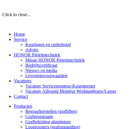
Click to close...
Home
Service
Keuringen en onderhoud
Advies
HONOR Piëteitstechniek
Missie HONOR Piëteitstechniek
Bedrijfscertificaat
Nieuws en media
Leveringsvoorwaarden
Vacatures
Vacature Servicemonteur-Keurmeester
Vacature Allround Monteur Werktuigbouw/Lasser
Contact
Producten
Begraaftoestellen (grafliften)
Grafgroenraam
Grafbekisting aluminium
Looproosters (grafomranding)