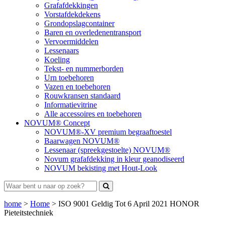
Grafafdekkingen
Vorstafdekdekens
Grondopslagcontainer
Baren en overledenentransport
Vervoermiddelen
Lessenaars
Koeling
Tekst- en nummerborden
Urn toebehoren
Vazen en toebehoren
Rouwkransen standaard
Informatievitrine
Alle accessoires en toebehoren
NOVUM® Concept
NOVUM®-XV premium begraaftoestel
Baarwagen NOVUM®
Lessenaar (spreekgestoelte) NOVUM®
Novum grafafdekking in kleur geanodiseerd
NOVUM bekisting met Hout-Look
home
>
Home
>
ISO 9001 Geldig Tot 6 April 2021 HONOR
Pieteitstechniek