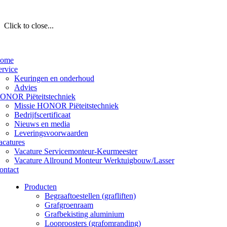
Click to close...
ome
ervice
Keuringen en onderhoud
Advies
ONOR Piëteitstechniek
Missie HONOR Piëteitstechniek
Bedrijfscertificaat
Nieuws en media
Leveringsvoorwaarden
acatures
Vacature Servicemonteur-Keurmeester
Vacature Allround Monteur Werktuigbouw/Lasser
ontact
Producten
Begraaftoestellen (grafliften)
Grafgroenraam
Grafbekisting aluminium
Looproosters (grafomranding)