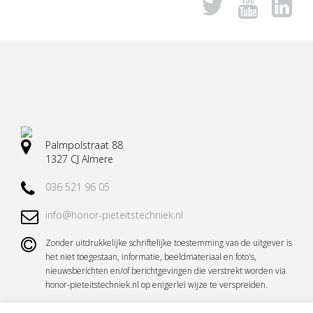
Vervoermiddelen
Lessenaars
Koeling
Tekst- en nummerborden
Urn toebehoren
Palmpolstraat 88
1327 CJ Almere
Vazen en toebehoren
036 521 96 05
Rouwkransen standaard
info@honor-pieteitstechniek.nl
Informatievitrine
Zonder uitdrukkelijke schriftelijke toestemming van de uitgever is
Alle accessoires en toebehoren
het niet toegestaan, informatie, beeldmateriaal en foto's,
nieuwsberichten en/of berichtgevingen die verstrekt worden via
honor-pieteitstechniek.nl op enigerlei wijze te verspreiden.