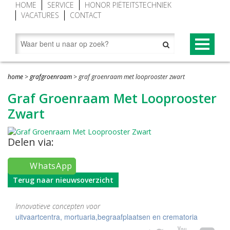
HOME
SERVICE
HONOR PIËTEITSTECHNIEK
VACATURES
CONTACT
PRODUCTEN
home
>
grafgroenraam
>
graf groenraam met looprooster zwart
Begraaftoestellen (grafliften)
NOVUM® CONCEPT
Graf Groenraam Met Looprooster
Grafgroenraam
NOVUM®-XV premium begraaftoestel
Zwart
Grafbekisting aluminium
Baarwagen NOVUM®
Delen via:
Looproosters (grafomranding)
Lessenaar (spreekgestoelte) NOVUM®
WhatsApp
Grafafdekkingen
Novum grafafdekking in kleur geanodiseerd
Terug naar nieuwsoverzicht
Vorstafdekdekens
NOVUM bekisting met Hout-Look
Innovatieve concepten voor
Grondopslagcontainer
uitvaartcentra, mortuaria,begraafplaatsen en crematoria
Baren en overledenentransport