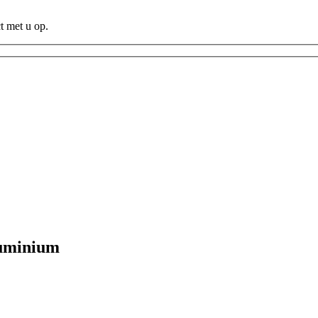
t met u op.
luminium