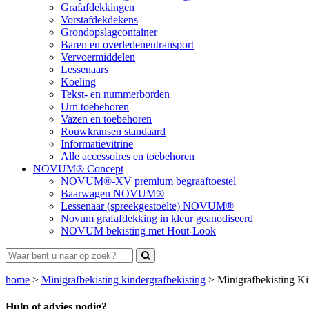
Grafafdekkingen
Vorstafdekdekens
Grondopslagcontainer
Baren en overledenentransport
Vervoermiddelen
Lessenaars
Koeling
Tekst- en nummerborden
Urn toebehoren
Vazen en toebehoren
Rouwkransen standaard
Informatievitrine
Alle accessoires en toebehoren
NOVUM® Concept
NOVUM®-XV premium begraaftoestel
Baarwagen NOVUM®
Lessenaar (spreekgestoelte) NOVUM®
Novum grafafdekking in kleur geanodiseerd
NOVUM bekisting met Hout-Look
home
>
Minigrafbekisting kindergrafbekisting
>
Minigrafbekisting K
Hulp of advies nodig?