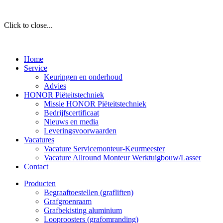
Click to close...
Home
Service
Keuringen en onderhoud
Advies
HONOR Piëteitstechniek
Missie HONOR Piëteitstechniek
Bedrijfscertificaat
Nieuws en media
Leveringsvoorwaarden
Vacatures
Vacature Servicemonteur-Keurmeester
Vacature Allround Monteur Werktuigbouw/Lasser
Contact
Producten
Begraaftoestellen (grafliften)
Grafgroenraam
Grafbekisting aluminium
Looproosters (grafomranding)