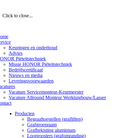
Click to close...
ome
ervice
Keuringen en onderhoud
Advies
ONOR Piëteitstechniek
Missie HONOR Piëteitstechniek
Bedrijfscertificaat
Nieuws en media
Leveringsvoorwaarden
acatures
Vacature Servicemonteur-Keurmeester
Vacature Allround Monteur Werktuigbouw/Lasser
ontact
Producten
Begraaftoestellen (grafliften)
Grafgroenraam
Grafbekisting aluminium
Looproosters (grafomranding)