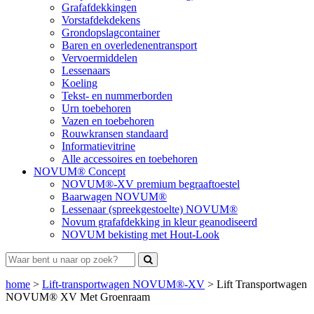
Grafafdekkingen
Vorstafdekdekens
Grondopslagcontainer
Baren en overledenentransport
Vervoermiddelen
Lessenaars
Koeling
Tekst- en nummerborden
Urn toebehoren
Vazen en toebehoren
Rouwkransen standaard
Informatievitrine
Alle accessoires en toebehoren
NOVUM® Concept
NOVUM®-XV premium begraaftoestel
Baarwagen NOVUM®
Lessenaar (spreekgestoelte) NOVUM®
Novum grafafdekking in kleur geanodiseerd
NOVUM bekisting met Hout-Look
home
>
Lift-transportwagen NOVUM®-XV
>
Lift Transportwagen
NOVUM® XV Met Groenraam