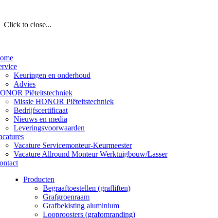
Click to close...
ome
ervice
Keuringen en onderhoud
Advies
ONOR Piëteitstechniek
Missie HONOR Piëteitstechniek
Bedrijfscertificaat
Nieuws en media
Leveringsvoorwaarden
acatures
Vacature Servicemonteur-Keurmeester
Vacature Allround Monteur Werktuigbouw/Lasser
ontact
Producten
Begraaftoestellen (grafliften)
Grafgroenraam
Grafbekisting aluminium
Looproosters (grafomranding)