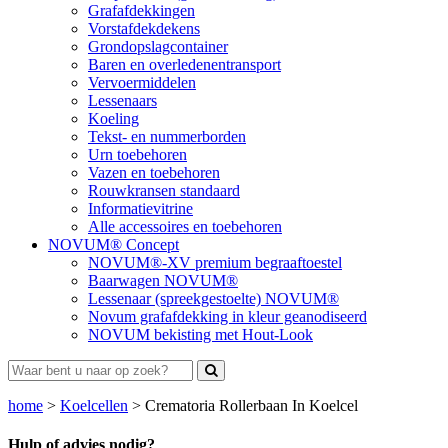
Grafafdekkingen
Vorstafdekdekens
Grondopslagcontainer
Baren en overledenentransport
Vervoermiddelen
Lessenaars
Koeling
Tekst- en nummerborden
Urn toebehoren
Vazen en toebehoren
Rouwkransen standaard
Informatievitrine
Alle accessoires en toebehoren
NOVUM® Concept
NOVUM®-XV premium begraaftoestel
Baarwagen NOVUM®
Lessenaar (spreekgestoelte) NOVUM®
Novum grafafdekking in kleur geanodiseerd
NOVUM bekisting met Hout-Look
home
>
Koelcellen
>
Crematoria Rollerbaan In Koelcel
Hulp of advies nodig?