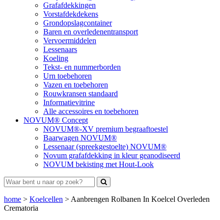
Grafafdekkingen
Vorstafdekdekens
Grondopslagcontainer
Baren en overledenentransport
Vervoermiddelen
Lessenaars
Koeling
Tekst- en nummerborden
Urn toebehoren
Vazen en toebehoren
Rouwkransen standaard
Informatievitrine
Alle accessoires en toebehoren
NOVUM® Concept
NOVUM®-XV premium begraaftoestel
Baarwagen NOVUM®
Lessenaar (spreekgestoelte) NOVUM®
Novum grafafdekking in kleur geanodiseerd
NOVUM bekisting met Hout-Look
home
>
Koelcellen
>
Aanbrengen Rolbanen In Koelcel Overleden
Crematoria