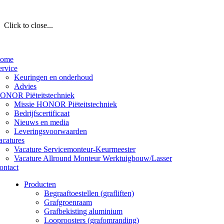
Click to close...
ome
ervice
Keuringen en onderhoud
Advies
ONOR Piëteitstechniek
Missie HONOR Piëteitstechniek
Bedrijfscertificaat
Nieuws en media
Leveringsvoorwaarden
acatures
Vacature Servicemonteur-Keurmeester
Vacature Allround Monteur Werktuigbouw/Lasser
ontact
Producten
Begraaftoestellen (grafliften)
Grafgroenraam
Grafbekisting aluminium
Looproosters (grafomranding)