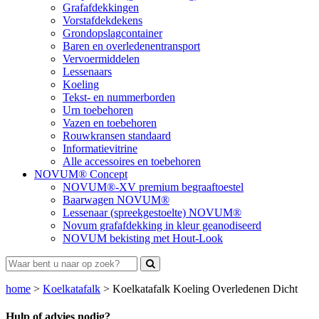
Grafafdekkingen
Vorstafdekdekens
Grondopslagcontainer
Baren en overledenentransport
Vervoermiddelen
Lessenaars
Koeling
Tekst- en nummerborden
Urn toebehoren
Vazen en toebehoren
Rouwkransen standaard
Informatievitrine
Alle accessoires en toebehoren
NOVUM® Concept
NOVUM®-XV premium begraaftoestel
Baarwagen NOVUM®
Lessenaar (spreekgestoelte) NOVUM®
Novum grafafdekking in kleur geanodiseerd
NOVUM bekisting met Hout-Look
home
>
Koelkatafalk
>
Koelkatafalk Koeling Overledenen Dicht
Hulp of advies nodig?