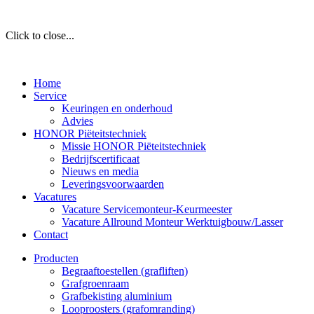
Click to close...
Home
Service
Keuringen en onderhoud
Advies
HONOR Piëteitstechniek
Missie HONOR Piëteitstechniek
Bedrijfscertificaat
Nieuws en media
Leveringsvoorwaarden
Vacatures
Vacature Servicemonteur-Keurmeester
Vacature Allround Monteur Werktuigbouw/Lasser
Contact
Producten
Begraaftoestellen (grafliften)
Grafgroenraam
Grafbekisting aluminium
Looproosters (grafomranding)