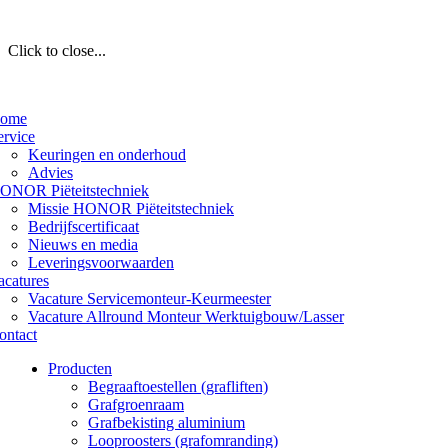
Click to close...
ome
ervice
Keuringen en onderhoud
Advies
ONOR Piëteitstechniek
Missie HONOR Piëteitstechniek
Bedrijfscertificaat
Nieuws en media
Leveringsvoorwaarden
acatures
Vacature Servicemonteur-Keurmeester
Vacature Allround Monteur Werktuigbouw/Lasser
ontact
Producten
Begraaftoestellen (grafliften)
Grafgroenraam
Grafbekisting aluminium
Looproosters (grafomranding)