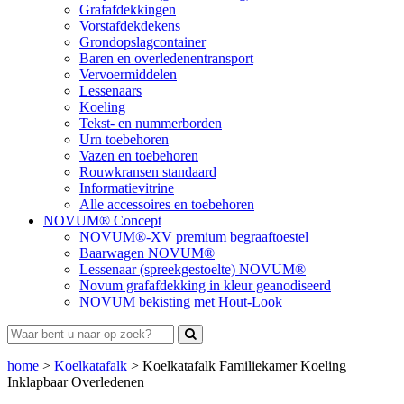
Grafafdekkingen
Vorstafdekdekens
Grondopslagcontainer
Baren en overledenentransport
Vervoermiddelen
Lessenaars
Koeling
Tekst- en nummerborden
Urn toebehoren
Vazen en toebehoren
Rouwkransen standaard
Informatievitrine
Alle accessoires en toebehoren
NOVUM® Concept
NOVUM®-XV premium begraaftoestel
Baarwagen NOVUM®
Lessenaar (spreekgestoelte) NOVUM®
Novum grafafdekking in kleur geanodiseerd
NOVUM bekisting met Hout-Look
home
>
Koelkatafalk
>
Koelkatafalk Familiekamer Koeling
Inklapbaar Overledenen