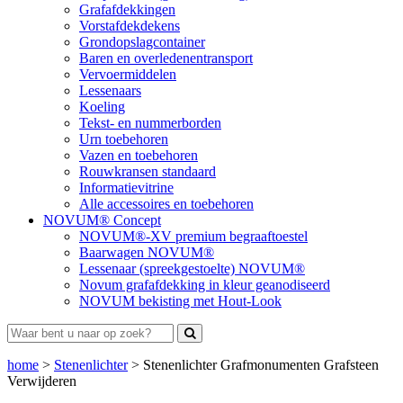
Grafafdekkingen
Vorstafdekdekens
Grondopslagcontainer
Baren en overledenentransport
Vervoermiddelen
Lessenaars
Koeling
Tekst- en nummerborden
Urn toebehoren
Vazen en toebehoren
Rouwkransen standaard
Informatievitrine
Alle accessoires en toebehoren
NOVUM® Concept
NOVUM®-XV premium begraaftoestel
Baarwagen NOVUM®
Lessenaar (spreekgestoelte) NOVUM®
Novum grafafdekking in kleur geanodiseerd
NOVUM bekisting met Hout-Look
home
>
Stenenlichter
>
Stenenlichter Grafmonumenten Grafsteen
Verwijderen