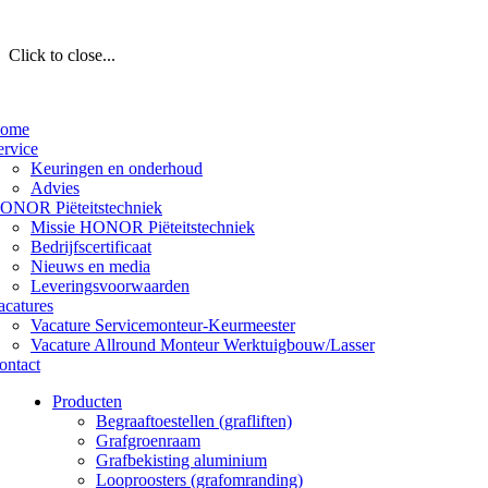
Click to close...
ome
ervice
Keuringen en onderhoud
Advies
ONOR Piëteitstechniek
Missie HONOR Piëteitstechniek
Bedrijfscertificaat
Nieuws en media
Leveringsvoorwaarden
acatures
Vacature Servicemonteur-Keurmeester
Vacature Allround Monteur Werktuigbouw/Lasser
ontact
Producten
Begraaftoestellen (grafliften)
Grafgroenraam
Grafbekisting aluminium
Looproosters (grafomranding)