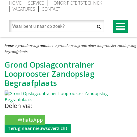
HOME
SERVICE
HONOR PIËTEITSTECHNIEK
VACATURES
CONTACT
PRODUCTEN
home
>
grondopslagcontainer
>
grond opslagcontrainer looprooster zandopslag
Begraaftoestellen (grafliften)
NOVUM® CONCEPT
begraafplaats
Grond Opslagcontrainer
Grafgroenraam
NOVUM®-XV premium begraaftoestel
Looprooster Zandopslag
Grafbekisting aluminium
Baarwagen NOVUM®
Begraafplaats
Looproosters (grafomranding)
Lessenaar (spreekgestoelte) NOVUM®
Grafafdekkingen
Novum grafafdekking in kleur geanodiseerd
Delen via:
Vorstafdekdekens
NOVUM bekisting met Hout-Look
WhatsApp
Grondopslagcontainer
Terug naar nieuwsoverzicht
Baren en overledenentransport