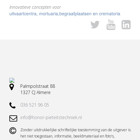
Innovatieve concepten voor
Vervoermiddelen
uitvaartcentra, mortuaria,begraafplaatsen en crematoria
Lessenaars
Koeling
Tekst- en nummerborden
Urn toebehoren
Vazen en toebehoren
Palmpolstraat 88
Rouwkransen standaard
1327 CJ Almere
Informatievitrine
036 521 96 05
Alle accessoires en toebehoren
info@honor-pieteitstechniek.nl
Zonder uitdrukkelijke schriftelijke toestemming van de uitgever is
het niet toegestaan, informatie, beeldmateriaal en foto's,