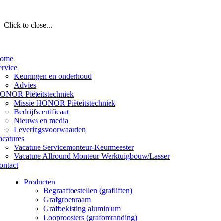
Click to close...
ome
ervice
Keuringen en onderhoud
Advies
ONOR Piëteitstechniek
Missie HONOR Piëteitstechniek
Bedrijfscertificaat
Nieuws en media
Leveringsvoorwaarden
acatures
Vacature Servicemonteur-Keurmeester
Vacature Allround Monteur Werktuigbouw/Lasser
ontact
Producten
Begraaftoestellen (grafliften)
Grafgroenraam
Grafbekisting aluminium
Looproosters (grafomranding)