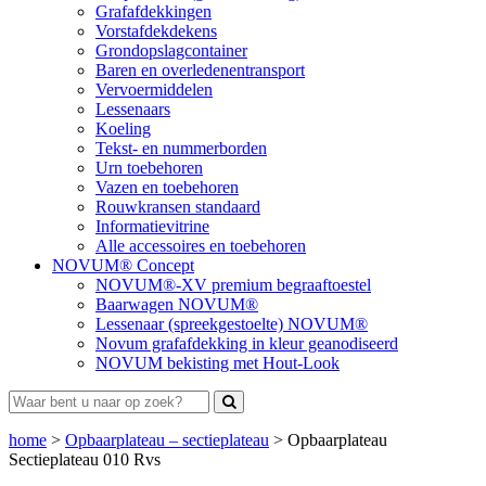
Grafafdekkingen
Vorstafdekdekens
Grondopslagcontainer
Baren en overledenentransport
Vervoermiddelen
Lessenaars
Koeling
Tekst- en nummerborden
Urn toebehoren
Vazen en toebehoren
Rouwkransen standaard
Informatievitrine
Alle accessoires en toebehoren
NOVUM® Concept
NOVUM®-XV premium begraaftoestel
Baarwagen NOVUM®
Lessenaar (spreekgestoelte) NOVUM®
Novum grafafdekking in kleur geanodiseerd
NOVUM bekisting met Hout-Look
home
>
Opbaarplateau – sectieplateau
>
Opbaarplateau
Sectieplateau 010 Rvs