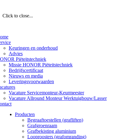
Click to close...
ome
ervice
Keuringen en onderhoud
Advies
ONOR Piëteitstechniek
Missie HONOR Piëteitstechniek
Bedrijfscertificaat
Nieuws en media
Leveringsvoorwaarden
acatures
Vacature Servicemonteur-Keurmeester
Vacature Allround Monteur Werktuigbouw/Lasser
ontact
Producten
Begraaftoestellen (grafliften)
Grafgroenraam
Grafbekisting aluminium
Looproosters (grafomranding)