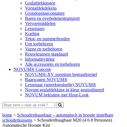
Grafafdekkingen
Vorstafdekdekens
Grondopslagcontainer
Baren en overledenentransport
Vervoermiddelen
Lessenaars
Koeling
Tekst- en nummerborden
Urn toebehoren
Vazen en toebehoren
Rouwkransen standaard
Informatievitrine
Alle accessoires en toebehoren
NOVUM® Concept
NOVUM®-XV premium begraaftoestel
Baarwagen NOVUM®
Lessenaar (spreekgestoelte) NOVUM®
Novum grafafdekking in kleur geanodiseerd
NOVUM bekisting met Hout-Look
home
>
Schouderdraagbaar – automatisch in hoogte instelbare
schouderkussens
>
Schouderdraagbaar M20 (4 6 8 Personen)
Automatische Hoogte Kist