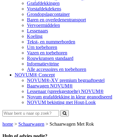
Grafafdekkingen
Vorstafdekdekens
Grondopslagcontainer
Baren en overledenentransport
Vervoermiddelen
Lessenaars
Koeling
Tekst- en nummerborden
Urn toebehoren
Vazen en toebehoren
Rouwkransen standaard
Informatievitrine
Alle accessoires en toebehoren
NOVUM® Concept
NOVUM®-XV premium begraaftoestel
Baarwagen NOVUM®
Lessenaar (spreekgestoelte) NOVUM®
Novum grafafdekking in kleur geanodiseerd
NOVUM bekisting met Hout-Look
home
>
Schaarwagen
>
Schaarwagen Met Rok
Hulp of advies nodig?