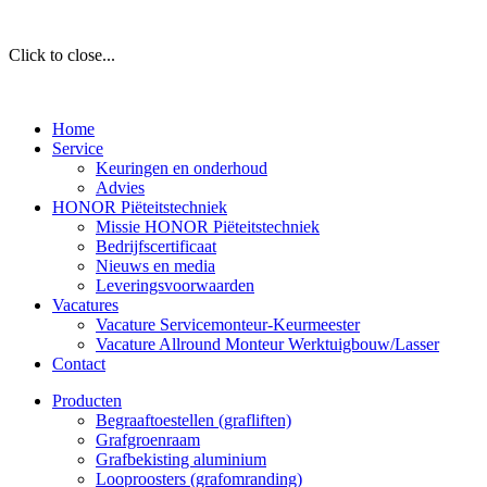
Click to close...
Home
Service
Keuringen en onderhoud
Advies
HONOR Piëteitstechniek
Missie HONOR Piëteitstechniek
Bedrijfscertificaat
Nieuws en media
Leveringsvoorwaarden
Vacatures
Vacature Servicemonteur-Keurmeester
Vacature Allround Monteur Werktuigbouw/Lasser
Contact
Producten
Begraaftoestellen (grafliften)
Grafgroenraam
Grafbekisting aluminium
Looproosters (grafomranding)