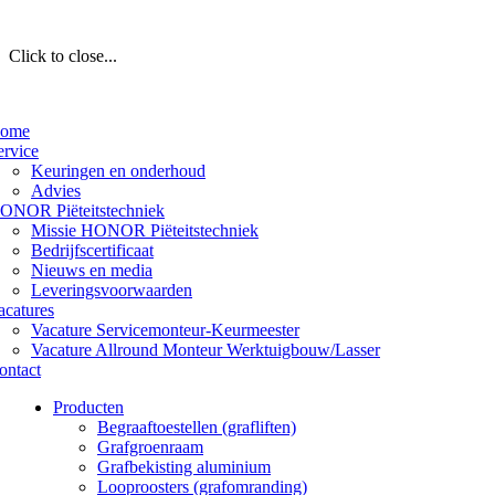
Click to close...
ome
ervice
Keuringen en onderhoud
Advies
ONOR Piëteitstechniek
Missie HONOR Piëteitstechniek
Bedrijfscertificaat
Nieuws en media
Leveringsvoorwaarden
acatures
Vacature Servicemonteur-Keurmeester
Vacature Allround Monteur Werktuigbouw/Lasser
ontact
Producten
Begraaftoestellen (grafliften)
Grafgroenraam
Grafbekisting aluminium
Looproosters (grafomranding)