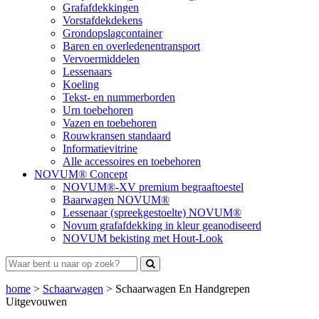
Grafafdekkingen
Vorstafdekdekens
Grondopslagcontainer
Baren en overledenentransport
Vervoermiddelen
Lessenaars
Koeling
Tekst- en nummerborden
Urn toebehoren
Vazen en toebehoren
Rouwkransen standaard
Informatievitrine
Alle accessoires en toebehoren
NOVUM® Concept
NOVUM®-XV premium begraaftoestel
Baarwagen NOVUM®
Lessenaar (spreekgestoelte) NOVUM®
Novum grafafdekking in kleur geanodiseerd
NOVUM bekisting met Hout-Look
home
>
Schaarwagen
>
Schaarwagen En Handgrepen
Uitgevouwen