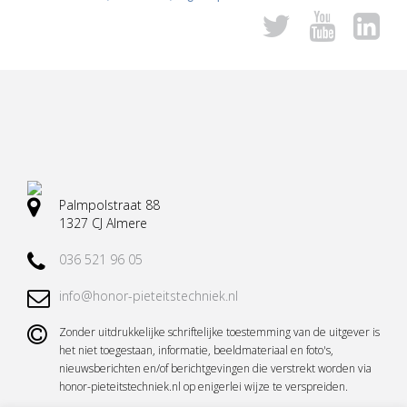
Vervoermiddelen
Lessenaars
Koeling
Tekst- en nummerborden
Urn toebehoren
Palmpolstraat 88
Vazen en toebehoren
1327 CJ Almere
Rouwkransen standaard
036 521 96 05
Informatievitrine
info@honor-pieteitstechniek.nl
Alle accessoires en toebehoren
Zonder uitdrukkelijke schriftelijke toestemming van de uitgever is
het niet toegestaan, informatie, beeldmateriaal en foto's,
nieuwsberichten en/of berichtgevingen die verstrekt worden via
honor-pieteitstechniek.nl op enigerlei wijze te verspreiden.