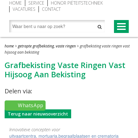
HOME
SERVICE
HONOR PIËTEITSTECHNIEK
VACATURES
CONTACT
PRODUCTEN
home
>
getrapte grafbekisting, vaste ringen
>
grafbekisting vaste ringen vast
Begraaftoestellen (grafliften)
NOVUM® CONCEPT
hijsoog aan bekisting
Grafbekisting Vaste Ringen Vast
Grafgroenraam
NOVUM®-XV premium begraaftoestel
Hijsoog Aan Bekisting
Grafbekisting aluminium
Baarwagen NOVUM®
Looproosters (grafomranding)
Lessenaar (spreekgestoelte) NOVUM®
Delen via:
Grafafdekkingen
Novum grafafdekking in kleur geanodiseerd
WhatsApp
Vorstafdekdekens
NOVUM bekisting met Hout-Look
Terug naar nieuwsoverzicht
Grondopslagcontainer
Innovatieve concepten voor
uitvaartcentra, mortuaria,begraafplaatsen en crematoria
Baren en overledenentransport