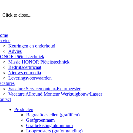
Click to close...
ome
ervice
Keuringen en onderhoud
Advies
ONOR Piëteitstechniek
Missie HONOR Piëteitstechniek
Bedrijfscertificaat
Nieuws en media
Leveringsvoorwaarden
acatures
Vacature Servicemonteur-Keurmeester
Vacature Allround Monteur Werktuigbouw/Lasser
ontact
Producten
Begraaftoestellen (grafliften)
Grafgroenraam
Grafbekisting aluminium
Looproosters (grafomranding)