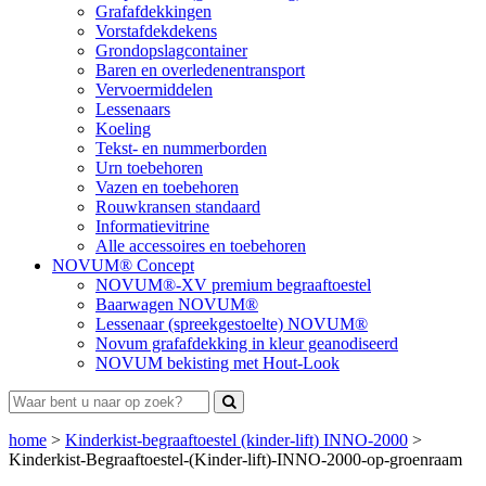
Grafafdekkingen
Vorstafdekdekens
Grondopslagcontainer
Baren en overledenentransport
Vervoermiddelen
Lessenaars
Koeling
Tekst- en nummerborden
Urn toebehoren
Vazen en toebehoren
Rouwkransen standaard
Informatievitrine
Alle accessoires en toebehoren
NOVUM® Concept
NOVUM®-XV premium begraaftoestel
Baarwagen NOVUM®
Lessenaar (spreekgestoelte) NOVUM®
Novum grafafdekking in kleur geanodiseerd
NOVUM bekisting met Hout-Look
home
>
Kinderkist-begraaftoestel (kinder-lift) INNO-2000
>
Kinderkist-Begraaftoestel-(Kinder-lift)-INNO-2000-op-groenraam