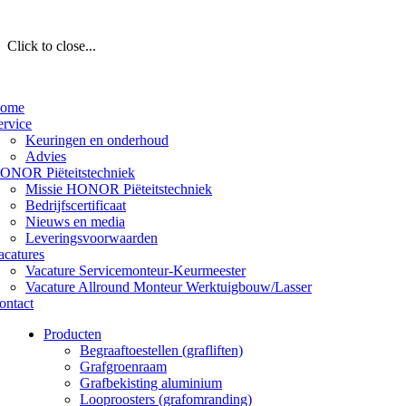
Click to close...
ome
ervice
Keuringen en onderhoud
Advies
ONOR Piëteitstechniek
Missie HONOR Piëteitstechniek
Bedrijfscertificaat
Nieuws en media
Leveringsvoorwaarden
acatures
Vacature Servicemonteur-Keurmeester
Vacature Allround Monteur Werktuigbouw/Lasser
ontact
Producten
Begraaftoestellen (grafliften)
Grafgroenraam
Grafbekisting aluminium
Looproosters (grafomranding)