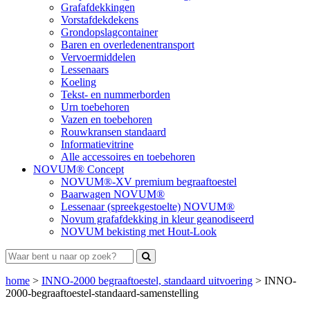
Grafafdekkingen
Vorstafdekdekens
Grondopslagcontainer
Baren en overledenentransport
Vervoermiddelen
Lessenaars
Koeling
Tekst- en nummerborden
Urn toebehoren
Vazen en toebehoren
Rouwkransen standaard
Informatievitrine
Alle accessoires en toebehoren
NOVUM® Concept
NOVUM®-XV premium begraaftoestel
Baarwagen NOVUM®
Lessenaar (spreekgestoelte) NOVUM®
Novum grafafdekking in kleur geanodiseerd
NOVUM bekisting met Hout-Look
home
>
INNO-2000 begraaftoestel, standaard uitvoering
>
INNO-
2000-begraaftoestel-standaard-samenstelling